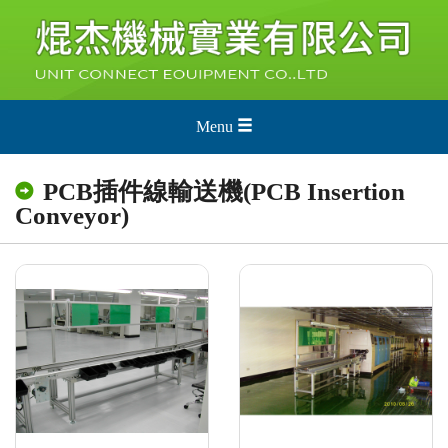
Menu
PCB插件線輸送機(PCB Insertion
Conveyor)